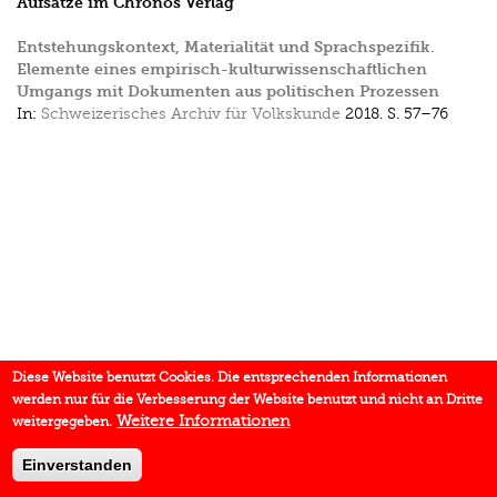
Aufsätze im Chronos Verlag
Entstehungskontext, Materialität und Sprachspezifik.
Elemente eines empirisch-kulturwissenschaftlichen
Umgangs mit Dokumenten aus politischen Prozessen
In:
Schweizerisches Archiv für Volkskunde
2018.
S. 57–76
Diese Website benutzt Cookies. Die entsprechenden Informationen
werden nur für die Verbesserung der Website benutzt und nicht an Dritte
Weitere Informationen
weitergegeben.
Einverstanden