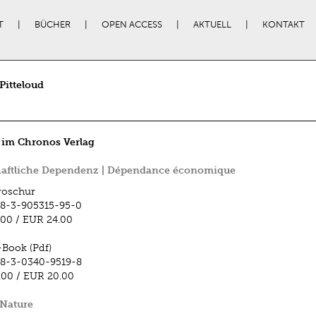
T
BÜCHER
OPEN ACCESS
AKTUELL
KONTAKT
Pitteloud
 im Chronos Verlag
haftliche Dependenz | Dépendance économique
roschur
8-3-905315-95-0
.00
/
EUR 24.00
-Book (Pdf)
8-3-0340-9519-8
.00
/
EUR 20.00
 Nature