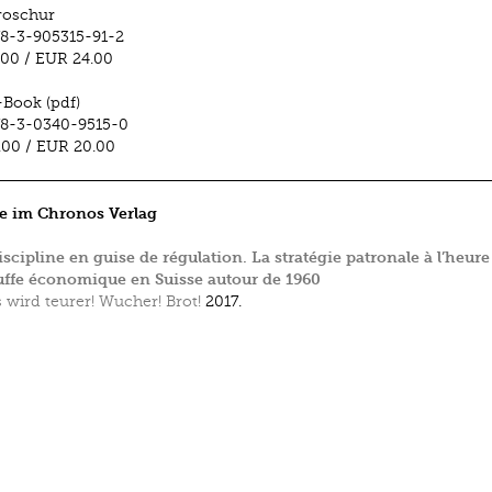
roschur
8-3-905315-91-2
.00
/
EUR 24.00
-Book (pdf)
78-3-0340-9515-0
.00
/
EUR 20.00
e im Chronos Verlag
iscipline en guise de régulation. La stratégie patronale à l’heure
ffe économique en Suisse autour de 1960
s wird teurer! Wucher! Brot!
2017.