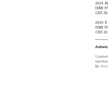
2024.
B
ISBN
97
CHF 28
2024.
E
ISBN
9
CHF 20
Aufsätz
L’autod
surchau
In:
Alle