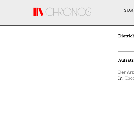
Direkt zum Inhalt
STAR
Dietric
Aufsätz
Der Ar
In:
Theo