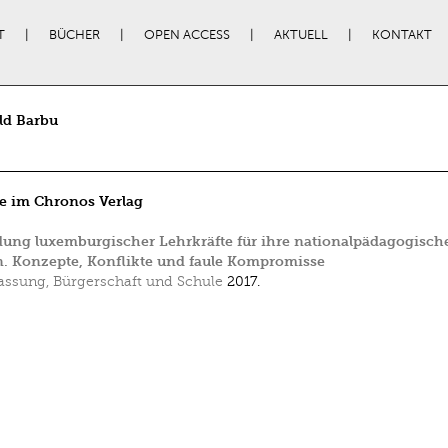
T
BÜCHER
OPEN ACCESS
AKTUELL
KONTAKT
ld Barbu
e im Chronos Verlag
dung luxemburgischer Lehrkräfte für ihre nationalpädagogisch
. Konzepte, Konflikte und faule Kompromisse
assung, Bürgerschaft und Schule
2017.