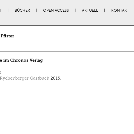
T
BÜCHER
OPEN ACCESS
AKTUELL
KONTAKT
Pfister
e im Chronos Verlag
t
Rychenberger Gastbuch
2016.