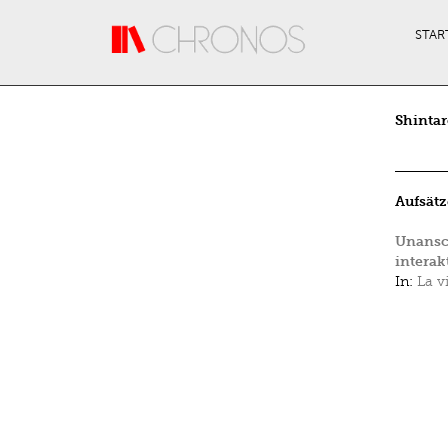
Direkt zum Inhalt
STAR
Shinta
Aufsätz
Unansc
intera
In:
La v