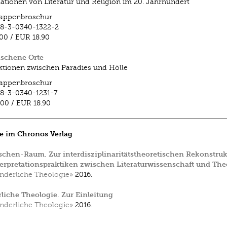
lationen von Literatur und Religion im 20. Jahrhundert
lappenbroschur
8-3-0340-1322-2
.00
/
EUR 18.90
schene Orte
tionen zwischen Paradies und Hölle
lappenbroschur
8-3-0340-1231-7
.00
/
EUR 18.90
e im Chronos Verlag
chen-Raum. Zur interdisziplinaritätstheoretischen Rekonstruk
erpretationspraktiken zwischen Literaturwissenschaft und The
derliche Theologie»
2016.
iche Theologie. Zur Einleitung
derliche Theologie»
2016.