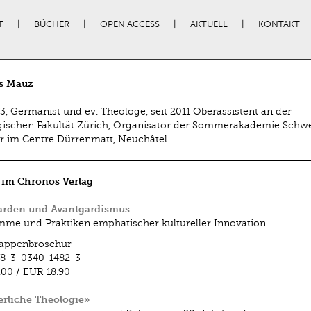
T
BÜCHER
OPEN ACCESS
AKTUELL
KONTAKT
s Mauz
73, Germanist und ev. Theologe, seit 2011 Oberassistent an der
ischen Fakultät Zürich, Organisator der Sommerakademie Schwe
ur im Centre Dürrenmatt, Neuchâtel.
 im Chronos Verlag
arden und Avantgardismus
me und Praktiken emphatischer kultureller Innovation
lappenbroschur
8-3-0340-1482-3
.00
/
EUR 18.90
rliche Theologie»