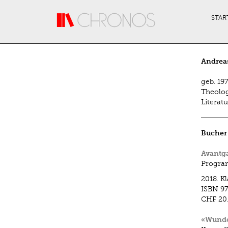
Direkt zum Inhalt
STAR
Andrea
geb. 19
Theolog
Literat
Bücher
Avantg
Program
2018.
K
ISBN
97
CHF 20
«Wunde