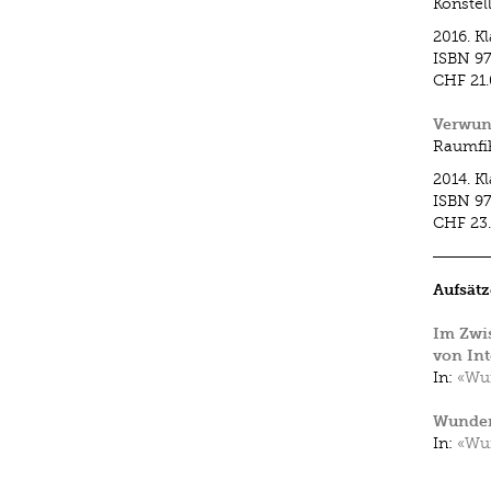
Konstel
2016.
K
ISBN
97
CHF 21
Verwun
Raumfik
2014.
K
ISBN
97
CHF 23
Aufsätz
Im Zwis
von Int
In:
«Wun
Wunderl
In:
«Wun