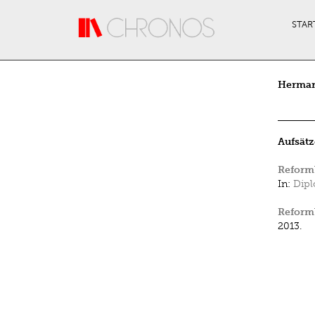
Direkt zum Inhalt
STAR
Herman
Aufsätz
Reformb
In:
Dipl
Reformb
2013.