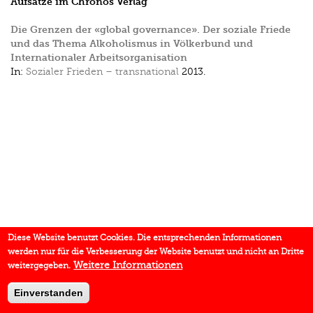
Aufsätze im Chronos Verlag
Die Grenzen der «global governance». Der soziale Friede
und das Thema Alkoholismus in Völkerbund und
Internationaler Arbeitsorganisation
In:
Sozialer Frieden – transnational
2013.
Diese Website benutzt Cookies. Die entsprechenden Informationen
werden nur für die Verbesserung der Website benutzt und nicht an Dritte
Weitere Informationen
weitergegeben.
Einverstanden