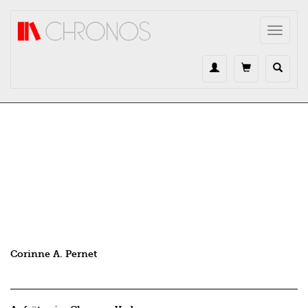
Direkt zum Inhalt
Toggle
navigat
Corinne A. Pernet