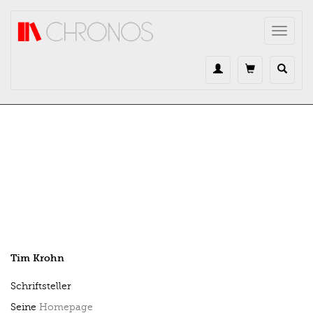
Direkt zum Inhalt
Toggle
navigat
Tim Krohn
Schriftsteller
Seine
Homepage