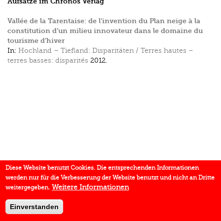
Aufsätze im Chronos Verlag
Vallée de la Tarentaise: de l’invention du Plan neige à la
constitution d’un milieu innovateur dans le domaine du
tourisme d’hiver
In:
Hochland – Tiefland: Disparitäten / Terres hautes –
terres basses: disparités
2012.
Diese Website benutzt Cookies. Die entsprechenden Informationen
werden nur für die Verbesserung der Website benutzt und nicht an Dritte
Weitere Informationen
weitergegeben.
Einverstanden