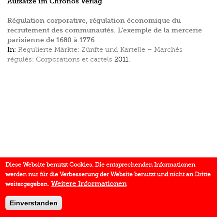
Aufsätze im Chronos Verlag
Régulation corporative, régulation économique du
recrutement des communautés. L’exemple de la mercerie
parisienne de 1680 à 1776
In:
Regulierte Märkte: Zünfte und Kartelle – Marchés
régulés: Corporations et cartels
2011.
Diese Website benutzt Cookies. Die entsprechenden Informationen
werden nur für die Verbesserung der Website benutzt und nicht an Dritte
Weitere Informationen
weitergegeben.
Einverstanden