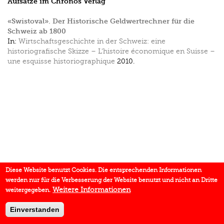
Aufsätze im Chronos Verlag
«Swistoval». Der Historische Geldwertrechner für die
Schweiz ab 1800
In:
Wirtschaftsgeschichte in der Schweiz: eine
historiografische Skizze – L'histoire économique en Suisse –
une esquisse historiographique
2010.
Diese Website benutzt Cookies. Die entsprechenden Informationen
werden nur für die Verbesserung der Website benutzt und nicht an Dritte
Weitere Informationen
weitergegeben.
Einverstanden