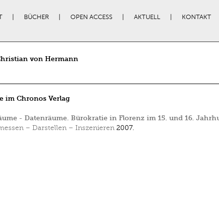
T
BÜCHER
OPEN ACCESS
AKTUELL
KONTAKT
hristian von Hermann
e im Chronos Verlag
ume - Datenräume. Bürokratie in Florenz im 15. und 16. Jahrh
essen – Darstellen – Inszenieren
2007.