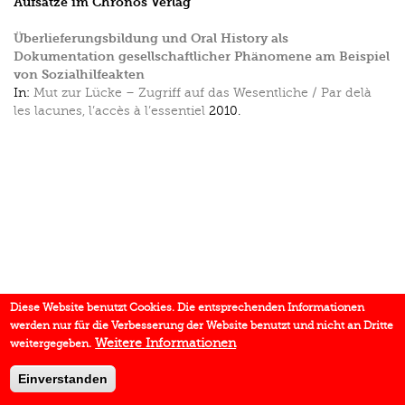
Aufsätze im Chronos Verlag
Überlieferungsbildung und Oral History als
Dokumentation gesellschaftlicher Phänomene am Beispiel
von Sozialhilfeakten
In:
Mut zur Lücke – Zugriff auf das Wesentliche / Par delà
les lacunes, l’accès à l’essentiel
2010.
Diese Website benutzt Cookies. Die entsprechenden Informationen
werden nur für die Verbesserung der Website benutzt und nicht an Dritte
Weitere Informationen
weitergegeben.
Einverstanden