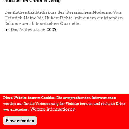
Aufsätze im Chronos Verlag
Der Authentizitätsdiskurs der literarischen Moderne. Von
Heinrich Heine bis Hubert Fichte, mit einem einleitenden
Exkurs zum »Literarischen Quartett«
In:
Das Authentische
2009.
Diese Website benutzt Cookies. Die entsprechenden Informationen
werden nur für die Verbesserung der Website benutzt und nicht an Dritte
Weitere Informationen
weitergegeben.
Einverstanden