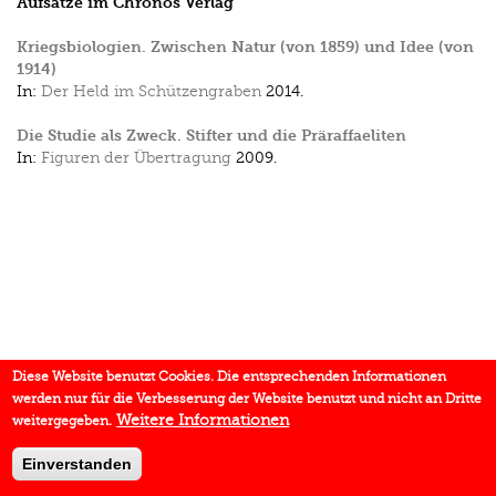
Aufsätze im Chronos Verlag
Kriegsbiologien. Zwischen Natur (von 1859) und Idee (von
1914)
In:
Der Held im Schützengraben
2014.
Die Studie als Zweck. Stifter und die Präraffaeliten
In:
Figuren der Übertragung
2009.
Diese Website benutzt Cookies. Die entsprechenden Informationen
werden nur für die Verbesserung der Website benutzt und nicht an Dritte
Weitere Informationen
weitergegeben.
Einverstanden