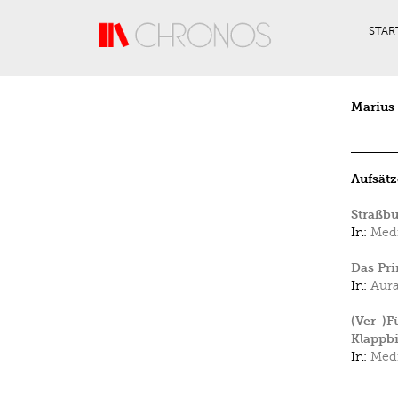
Direkt zum Inhalt
STAR
Marius
Aufsätz
Straßbu
In:
Medi
Das Pri
In:
Aura
(Ver-)F
Klappbi
In:
Medi