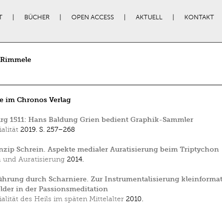
T
BÜCHER
OPEN ACCESS
AKTUELL
KONTAKT
 Rimmele
e im Chronos Verlag
rg 1511: Hans Baldung Grien bedient Graphik-Sammler
alität
2019.
S. 257–268
nzip Schrein. Aspekte medialer Auratisierung beim Triptychon
 und Auratisierung
2014.
ührung durch Scharniere. Zur Instrumentalisierung kleinformat
lder in der Passionsmeditation
alität des Heils im späten Mittelalter
2010.