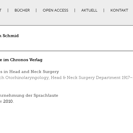
T
BÜCHER
OPEN ACCESS
AKTUELL
KONTAKT
n Schmid
e im Chronos Verlag
s in Head and Neck Surgery
ch Otorhinolaryngology, Head & Neck Surgery Department 1917–
hrnehmung der Sprachlaute
e
2010.