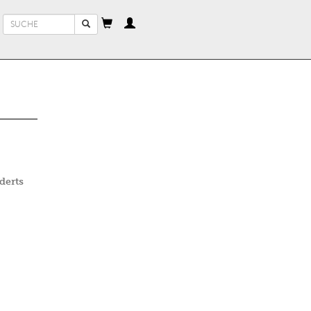
Suchformular
Suche
derts