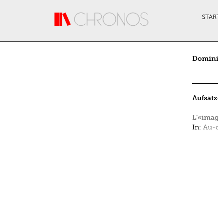
Direkt zum Inhalt
STAR
Domini
Aufsätz
L’«imag
In:
Au-d