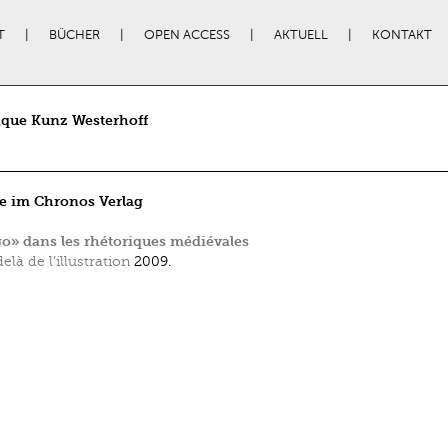
T
BÜCHER
OPEN ACCESS
AKTUELL
KONTAKT
que Kunz Westerhoff
e im Chronos Verlag
o» dans les rhétoriques médiévales
elà de l’illustration
2009.