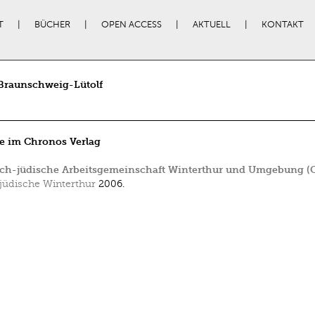
T
BÜCHER
OPEN ACCESS
AKTUELL
KONTAKT
 Braunschweig-Lütolf
e im Chronos Verlag
ich-jüdische Arbeitsgemeinschaft Winterthur und Umgebung (
jüdische Winterthur
2006.