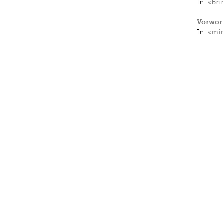
In:
«Bri
Vorwor
In:
«min