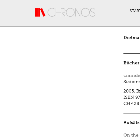
Direkt zum Inhalt
STAR
Dietma
Bücher
«minder
Station
2005.
B
ISBN
9
CHF 38
Aufsätz
On the 