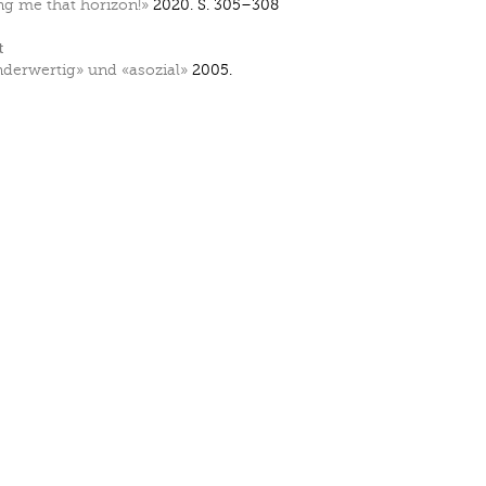
ng me that horizon!»
2020.
S. 305–308
t
derwertig» und «asozial»
2005.