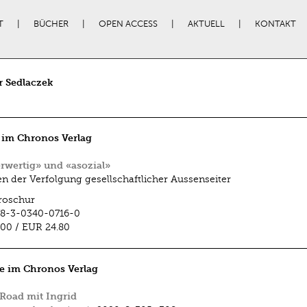
T
BÜCHER
OPEN ACCESS
AKTUELL
KONTAKT
r Sedlaczek
 im Chronos Verlag
wertig» und «asozial»
en der Verfolgung gesellschaftlicher Aussenseiter
roschur
78-3-0340-0716-0
.00
/
EUR 24.80
e im Chronos Verlag
Road mit Ingrid