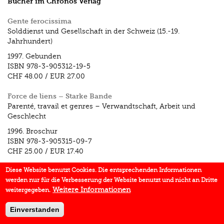
Bücher im Chronos Verlag
Gente ferocissima
Solddienst und Gesellschaft in der Schweiz (15.-19.
Jahrhundert)
1997.
Gebunden
ISBN
978-3-905312-19-5
CHF 48.00
/
EUR 27.00
Force de liens – Starke Bande
Parenté, travail et genres – Verwandtschaft, Arbeit und
Geschlecht
1996.
Broschur
ISBN
978-3-905315-09-7
CHF 25.00
/
EUR 17.40
Diese Website benutzt Cookies. Die entsprechenden Informationen
werden nur für die Verbesserung der Website benutzt und nicht an Dritte
Weitere Informationen
weitergegeben.
Einverstanden