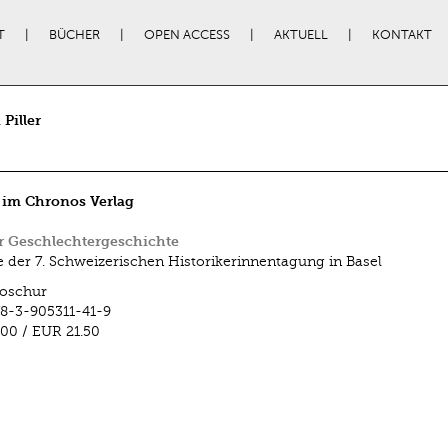
T
BÜCHER
OPEN ACCESS
AKTUELL
KONTAKT
Piller
 im Chronos Verlag
r Geschlechtergeschichte
e der 7. Schweizerischen Historikerinnentagung in Basel
oschur
8-3-905311-41-9
.00
/
EUR 21.50